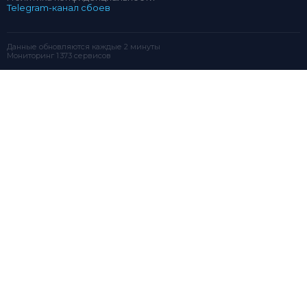
Telegram-канал сбоев
Данные обновляются каждые 2 минуты
Мониторинг 1 373 сервисов