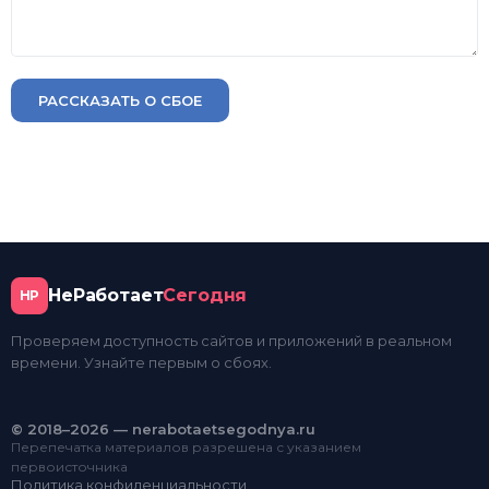
РАССКАЗАТЬ О СБОЕ
НеРаботает
Сегодня
НР
Проверяем доступность сайтов и приложений в реальном
времени. Узнайте первым о сбоях.
© 2018–2026 — nerabotaetsegodnya.ru
Перепечатка материалов разрешена с указанием
первоисточника
Политика конфиденциальности