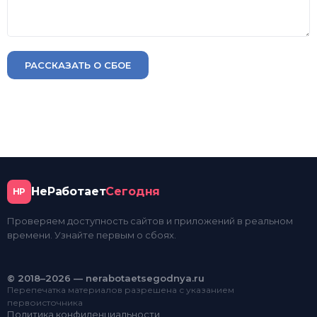
РАССКАЗАТЬ О СБОЕ
НеРаботает
Сегодня
НР
Проверяем доступность сайтов и приложений в реальном
времени. Узнайте первым о сбоях.
© 2018–2026 — nerabotaetsegodnya.ru
Перепечатка материалов разрешена с указанием
первоисточника
Политика конфиденциальности