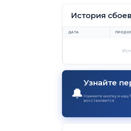
История сбое
ДАТА
ПРОДО
Ист
Узнайте пе
🔔
Нажмите кнопку и наш 
восстановится.