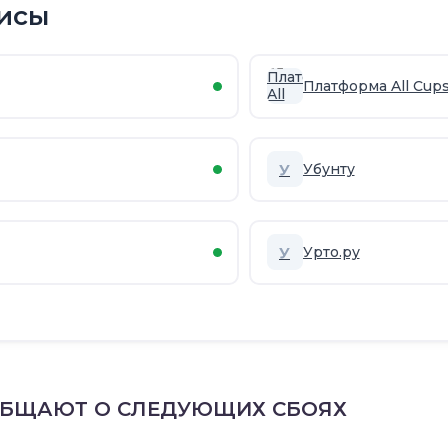
исы
Платформа All Cup
У
Убунту
У
Урто.ру
ОБЩАЮТ О СЛЕДУЮЩИХ СБОЯХ