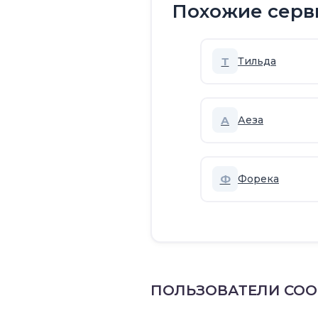
Похожие серв
Т
Тильда
А
Аеза
Ф
Форека
ПОЛЬЗОВАТЕЛИ СО