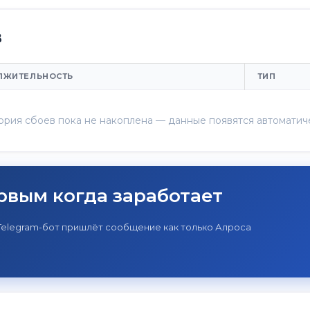
в
ЛЖИТЕЛЬНОСТЬ
ТИП
ория сбоев пока не накоплена — данные появятся автоматич
рвым когда заработает
Telegram-бот пришлёт сообщение как только Алроса