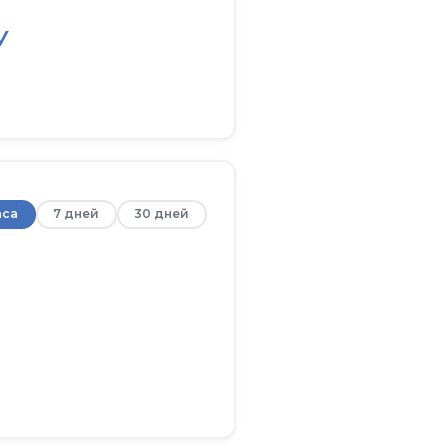
У
аса
7 дней
30 дней