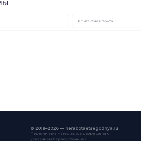
МЫ
© 2018–2026 — nerabotaetsegodnya.ru
Перепечатка материалов разрешена с
указанием первоисточника