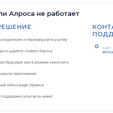
ли Алроса не работает
РЕШЕНИЕ
КОНТ
ПОД
соединение и перезагрузите роутер
САЙТ
ра и удалите cookies Алроса
alros
гом браузере или в режиме инкогнито
ильное приложение
ый status page сервиса
 поддержки (контакты ниже)