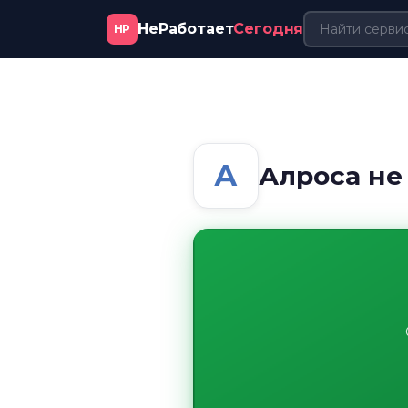
НеРаботает
Сегодня
НР
А
Алроса не