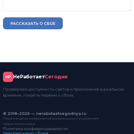
РАССКАЗАТЬ О СБОЕ
НеРаботает
Сегодня
НР
Проверяем доступность сайтов и приложений в реальном
времени. Узнайте первым о сбоях.
© 2018–2026 — nerabotaetsegodnya.ru
Перепечатка материалов разрешена с указанием
первоисточника
Политика конфиденциальности
Telegram-канал сбоев