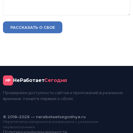
РАССКАЗАТЬ О СБОЕ
НеРаботает
Сегодня
НР
Проверяем доступность сайтов и приложений в реальном
времени. Узнайте первым о сбоях.
© 2018–2026 — nerabotaetsegodnya.ru
Перепечатка материалов разрешена с указанием
первоисточника
Политика конфиденциальности