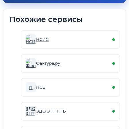
Похожие сервисы
НСИС
Фактура.ру
П
ПСБ
ЭДО ЭТП ГПБ