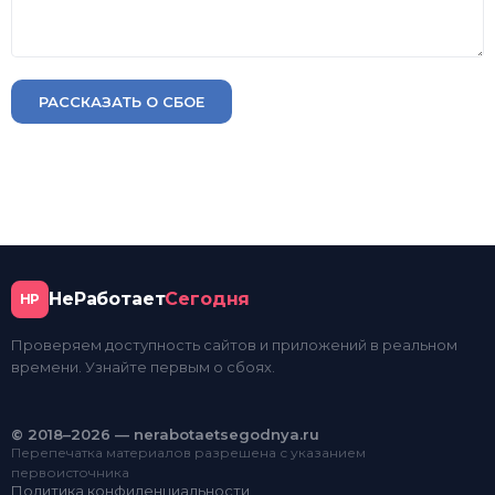
РАССКАЗАТЬ О СБОЕ
НеРаботает
Сегодня
НР
Проверяем доступность сайтов и приложений в реальном
времени. Узнайте первым о сбоях.
© 2018–2026 — nerabotaetsegodnya.ru
Перепечатка материалов разрешена с указанием
первоисточника
Политика конфиденциальности