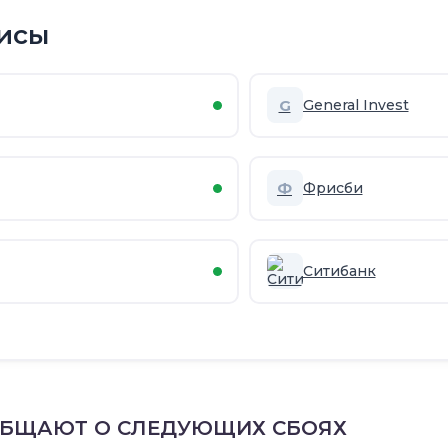
исы
G
General Invest
Ф
Фрисби
Ситибанк
ОБЩАЮТ О СЛЕДУЮЩИХ СБОЯХ