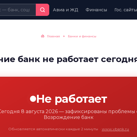
Авиа и ЖД
Финансы
Гос. сайты
Главная
Банки и финансы
ие банк не работает сегодн
Не работает
Сегодня 8 августа 2026 — зафиксированы проблемы 
Возрождение банк
Обновляется автоматически каждые 2 минуты
·
www.vbank.ru