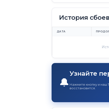
История сбое
ДАТА
ПРОДО
Ист
Узнайте пе
🔔
Нажмите кнопку и наш 
восстановится.