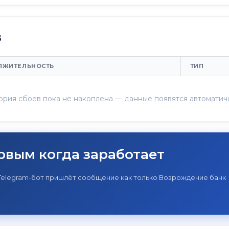
в
ЛЖИТЕЛЬНОСТЬ
ТИП
ория сбоев пока не накоплена — данные появятся автоматич
рвым когда заработает
Telegram-бот пришлёт сообщение как только Возрождение банк