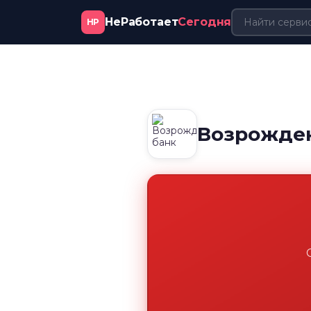
НеРаботает
Сегодня
НР
Возрожден