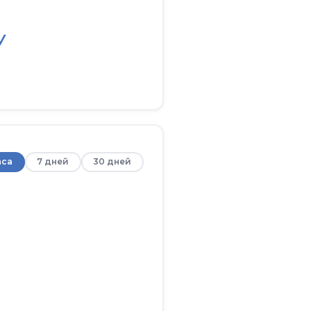
У
аса
7 дней
30 дней