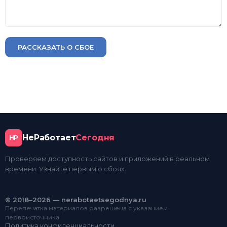
РАССКАЗАТЬ О СБОЕ
НеРаботает
Сегодня
НР
Проверяем доступность сайтов и приложений в реальном
времени. Узнайте первым о сбоях.
© 2018–2026 — nerabotaetsegodnya.ru
Перепечатка материалов разрешена с указанием
первоисточника
Политика конфиденциальности