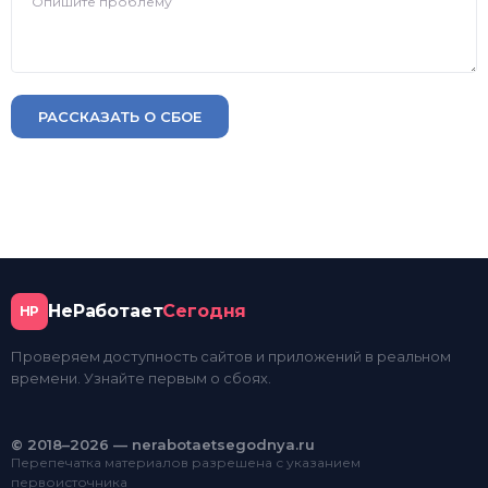
РАССКАЗАТЬ О СБОЕ
НеРаботает
Сегодня
НР
Проверяем доступность сайтов и приложений в реальном
времени. Узнайте первым о сбоях.
© 2018–2026 — nerabotaetsegodnya.ru
Перепечатка материалов разрешена с указанием
первоисточника