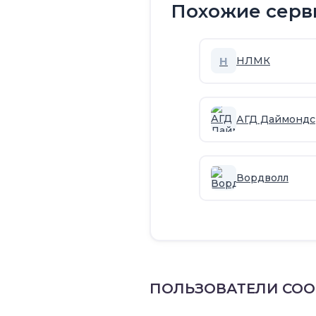
Похожие серв
Н
НЛМК
АГД Даймондс
Вордволл
ПОЛЬЗОВАТЕЛИ СО