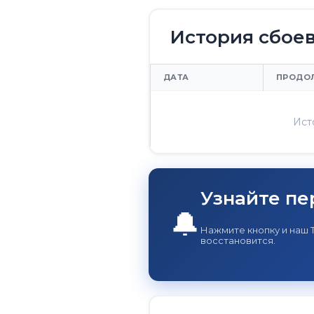
История сбое
ДАТА
ПРОДО
Ист
Узнайте пе
🔔
Нажмите кнопку и наш 
восстановится.