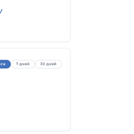
У
аса
7 дней
30 дней