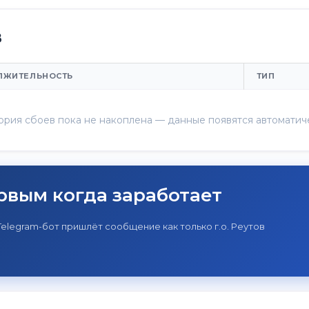
в
ЛЖИТЕЛЬНОСТЬ
ТИП
ория сбоев пока не накоплена — данные появятся автоматич
рвым когда заработает
Telegram-бот пришлёт сообщение как только г.о. Реутов