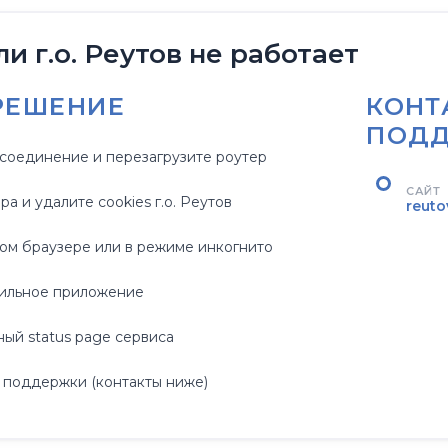
и г.о. Реутов не работает
РЕШЕНИЕ
КОНТ
ПОД
соединение и перезагрузите роутер
САЙТ
а и удалите cookies г.о. Реутов
reuto
гом браузере или в режиме инкогнито
ильное приложение
ый status page сервиса
 поддержки (контакты ниже)