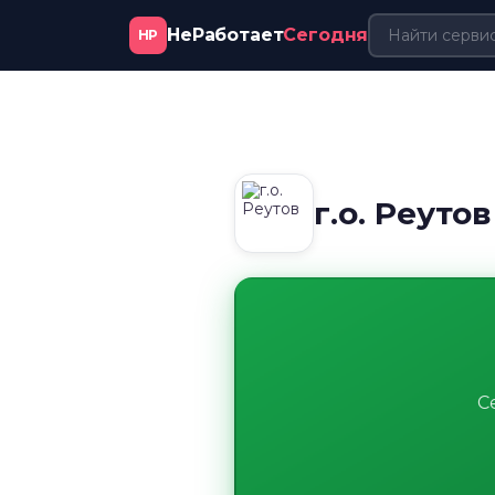
НеРаботает
Сегодня
НР
г.о. Реуто
С