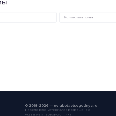
МЫ
© 2018–2026 — nerabotaetsegodnya.ru
Перепечатка материалов разрешена с
указанием первоисточника