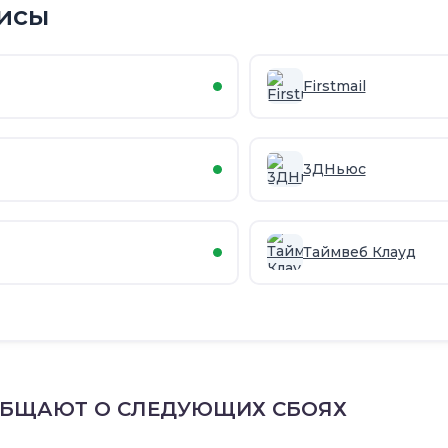
исы
Firstmail
3ДНьюс
Таймвеб Клауд
ОБЩАЮТ О СЛЕДУЮЩИХ СБОЯХ