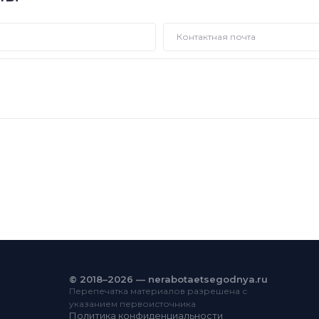
© 2018–2026 — nerabotaetsegodnya.ru
Перепечатка материалов разрешена с
указанием первоисточника
Политика конфиденциальности