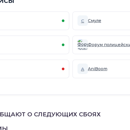
исы
С
Смуле
Форум полицейск
A
AniBoom
ОБЩАЮТ О СЛЕДУЮЩИХ СБОЯХ
МЫ