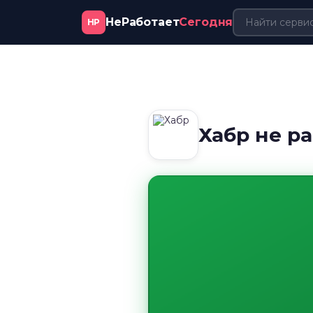
НеРаботает
Сегодня
НР
Хабр не р