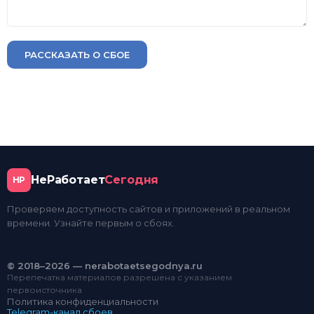
РАССКАЗАТЬ О СБОЕ
НеРаботает
Сегодня
НР
Проверяем доступность сайтов и приложений в реальном
времени. Узнайте первым о сбоях.
© 2018–2026 — nerabotaetsegodnya.ru
Перепечатка материалов разрешена с указанием
первоисточника
Политика конфиденциальности
Telegram-канал сбоев