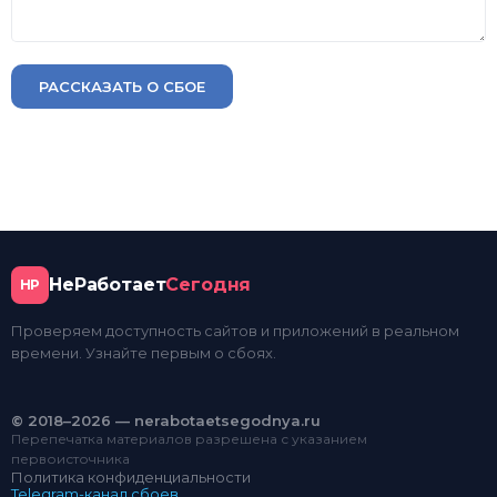
РАССКАЗАТЬ О СБОЕ
НеРаботает
Сегодня
НР
Проверяем доступность сайтов и приложений в реальном
времени. Узнайте первым о сбоях.
© 2018–2026 — nerabotaetsegodnya.ru
Перепечатка материалов разрешена с указанием
первоисточника
Политика конфиденциальности
Telegram-канал сбоев