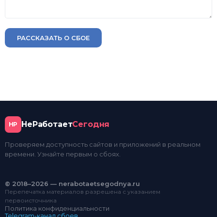
РАССКАЗАТЬ О СБОЕ
НеРаботает
Сегодня
НР
Проверяем доступность сайтов и приложений в реальном
времени. Узнайте первым о сбоях.
© 2018–2026 — nerabotaetsegodnya.ru
Перепечатка материалов разрешена с указанием
первоисточника
Политика конфиденциальности
Telegram-канал сбоев