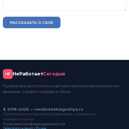
РАССКАЗАТЬ О СБОЕ
НеРаботает
Сегодня
НР
Проверяем доступность сайтов и приложений в реальном
времени. Узнайте первым о сбоях.
© 2018–2026 — nerabotaetsegodnya.ru
Перепечатка материалов разрешена с указанием
первоисточника
Политика конфиденциальности
Telegram-канал сбоев