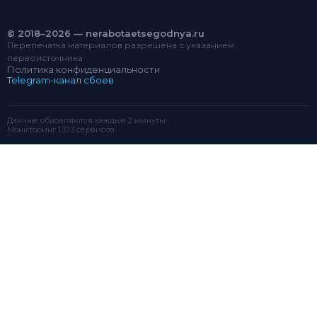
© 2018–2026 — nerabotaetsegodnya.ru
Перепечатка материалов разрешена с указанием
первоисточника
Политика конфиденциальности
Telegram-канал сбоев
Данные обновляются каждые 2 минуты
Мониторинг 1 373 сервисов