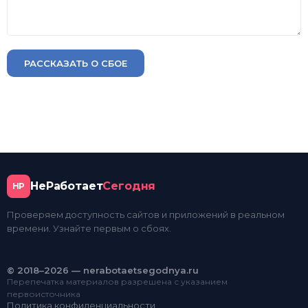
РАССКАЗАТЬ О СБОЕ
НеРаботает
Сегодня
НР
Проверяем доступность сайтов и приложений в реальном
времени. Узнайте первым о сбоях.
© 2018–2026 — nerabotaetsegodnya.ru
Перепечатка материалов разрешена с указанием
первоисточника
Политика конфиденциальности