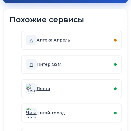
Похожие сервисы
А
Аптека Апрель
П
Питер GSM
Лента
Читай-город