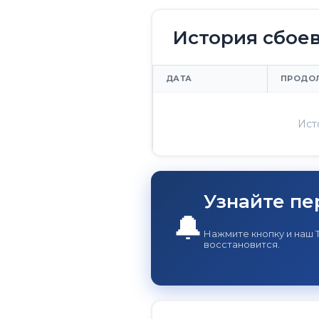
История сбое
ДАТА
ПРОДО
Ист
Узнайте пе
🔔
Нажмите кнопку и наш
восстановится.