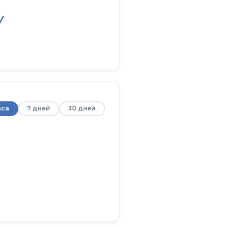
У
аса
7 дней
30 дней