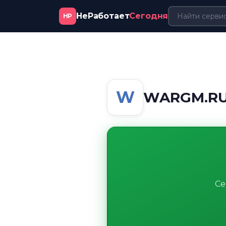
НеРаботает
Сегодня
НР
W
WARGM.RU 
Се