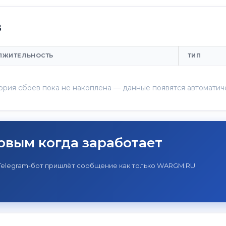
в
ЛЖИТЕЛЬНОСТЬ
ТИП
ория сбоев пока не накоплена — данные появятся автоматич
рвым когда заработает
 Telegram-бот пришлёт сообщение как только WARGM.RU