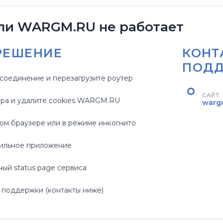
сли WARGM.RU не работает
РЕШЕНИЕ
КОНТ
ПОД
соединение и перезагрузите роутер
САЙТ
ера и удалите cookies WARGM.RU
warg
гом браузере или в режиме инкогнито
ильное приложение
ый status page сервиса
 поддержки (контакты ниже)