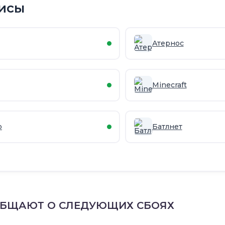
исы
Атернос
Minecraft
o
Батлнет
ОБЩАЮТ О СЛЕДУЮЩИХ СБОЯХ