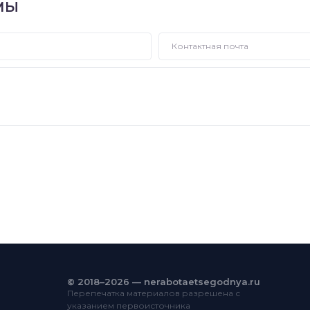
МЫ
© 2018–2026 — nerabotaetsegodnya.ru
Перепечатка материалов разрешена с
указанием первоисточника