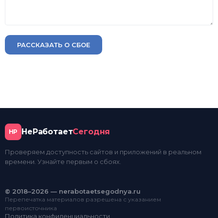
РАССКАЗАТЬ О СБОЕ
НеРаботает
Сегодня
НР
Проверяем доступность сайтов и приложений в реальном
времени. Узнайте первым о сбоях.
© 2018–2026 — nerabotaetsegodnya.ru
Перепечатка материалов разрешена с указанием
первоисточника
Политика конфиденциальности