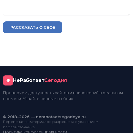
РАССКАЗАТЬ О СБОЕ
НеРаботает
Сегодня
НР
Проверяем доступность сайтов и приложений в реальном
времени. Узнайте первым о сбоях.
© 2018–2026 — nerabotaetsegodnya.ru
Перепечатка материалов разрешена с указанием
первоисточника
Политика конфиденциальности