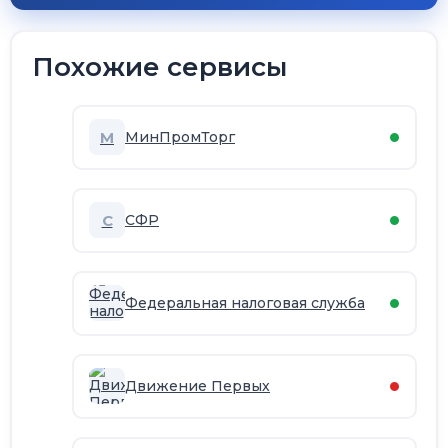
Похожие сервисы
М
МинПромТорг
С
СФР
Федеральная налоговая служба
Движение Первых