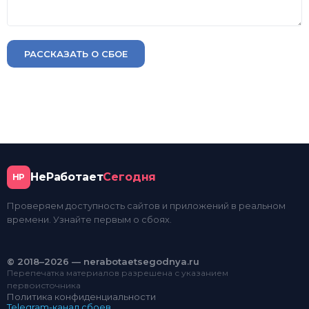
РАССКАЗАТЬ О СБОЕ
НеРаботает
Сегодня
НР
Проверяем доступность сайтов и приложений в реальном
времени. Узнайте первым о сбоях.
© 2018–2026 — nerabotaetsegodnya.ru
Перепечатка материалов разрешена с указанием
первоисточника
Политика конфиденциальности
Telegram-канал сбоев