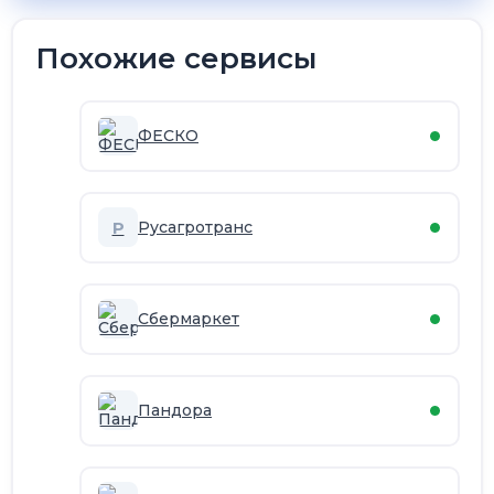
Похожие сервисы
ФЕСКО
Р
Русагротранс
Сбермаркет
Пандора