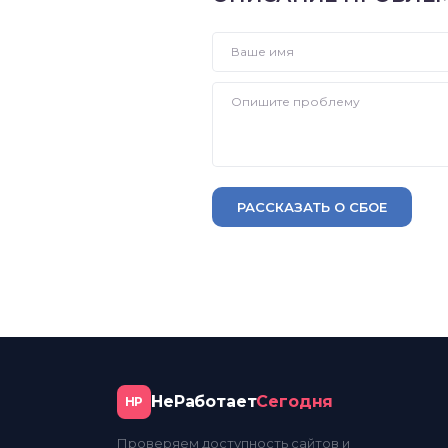
РАССКАЗАТЬ О СБОЕ
НеРаботает
Сегодня
НР
Проверяем доступность сайтов и