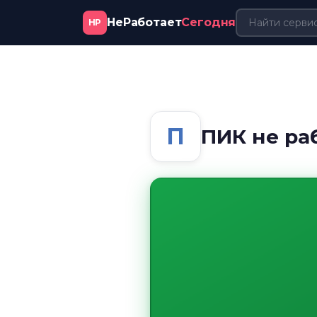
НеРаботает
Сегодня
НР
П
ПИК не ра