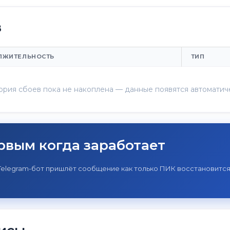
в
ЛЖИТЕЛЬНОСТЬ
ТИП
ория сбоев пока не накоплена — данные появятся автоматич
рвым когда заработает
Telegram-бот пришлёт сообщение как только ПИК восстановится