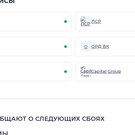
исы
ЛСР
О
ОРД ВК
Capital Group
ОБЩАЮТ О СЛЕДУЮЩИХ СБОЯХ
МЫ