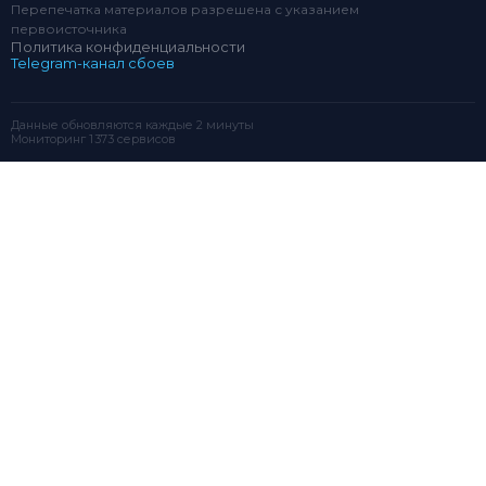
Перепечатка материалов разрешена с указанием
первоисточника
Политика конфиденциальности
Telegram-канал сбоев
Данные обновляются каждые 2 минуты
Мониторинг 1 373 сервисов