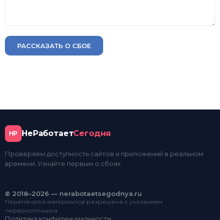
РАССКАЗАТЬ О СБОЕ
НеРаботает
Сегодня
НР
Проверяем доступность сайтов и приложений в реальном
времени. Узнайте первым о сбоях.
© 2018–2026 — nerabotaetsegodnya.ru
Перепечатка материалов разрешена с указанием
первоисточника
Политика конфиденциальности