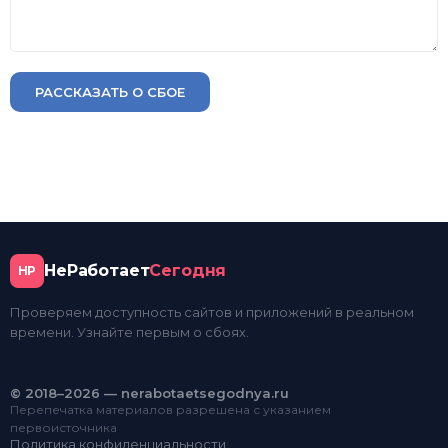
РАССКАЗАТЬ О СБОЕ
НеРаботает
Сегодня
НР
Проверяем доступность сайтов и приложений в реальном
времени. Узнайте первым о сбоях.
© 2018–2026 — nerabotaetsegodnya.ru
Перепечатка материалов разрешена с указанием
первоисточника
Политика конфиденциальности